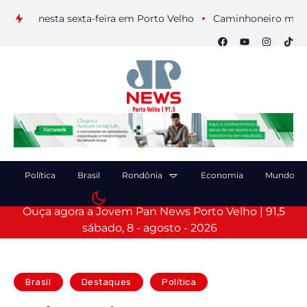
ais nesta sexta-feira em Porto Velho
Caminhoneiro morre apó
Política
Brasil
Rondônia
Economia
Mundo
Ouça agora a Jovem Pan News Porto Velho | 91,5
sábado, 8 - agosto - 2026
Brasil
Destaques
Política