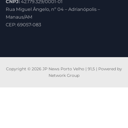
CNPJ:
42.179.329/0001-01
Rua Miguel Ângelo, nº 04 – Adrianópolis –
Manaus/AM
CEP: 69057-083
Copyright © 2026 JP News Porto Velho | 91,5 | Powered by
Network Group