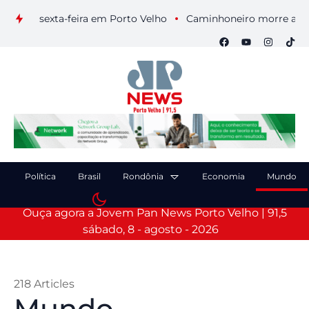
ta-feira em Porto Velho
Caminhoneiro morre após colisão en
Política
Brasil
Rondônia
Economia
Mundo
Ouça agora a Jovem Pan News Porto Velho | 91,5
sábado, 8 - agosto - 2026
218 Articles
Mundo