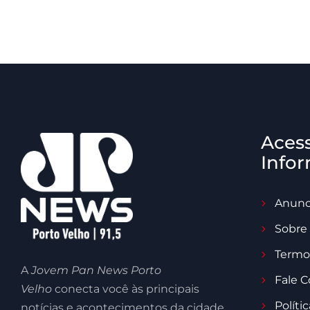
Aces
Info
Anunc
Sobre
Termo
A
Jovem Pan News Porto
Fale 
Velho
conecta você às principais
Políti
notícias e acontecimentos da cidade,