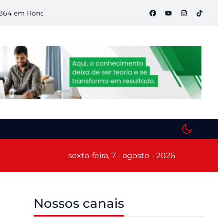
m Rondônia
Semana S do Comércio começa hoje em Porto Vel
sexta-feira, 7 - agosto - 2026
Nossos canais