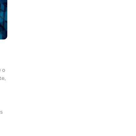
e o
te,
as