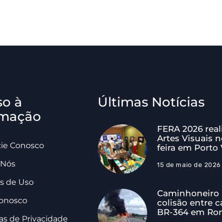
so à
Últimas Notícias
rmação
FERA 2026 real
Artes Visuais n
ie Conosco
feira em Porto
 Nós
15 de maio de 2026
s de Uso
Caminhoneiro 
Conosco
colisão entre c
BR-364 em Ro
cas de Privacidade