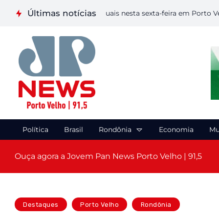
Últimas notícias
aliza etapa de Artes Visuais nesta sexta-feira em Porto Velho
Política
Brasil
Rondônia
Economia
Mu
Ouça agora a Jovem Pan News Porto Velho | 91,5
Destaques
Porto Velho
Rondônia