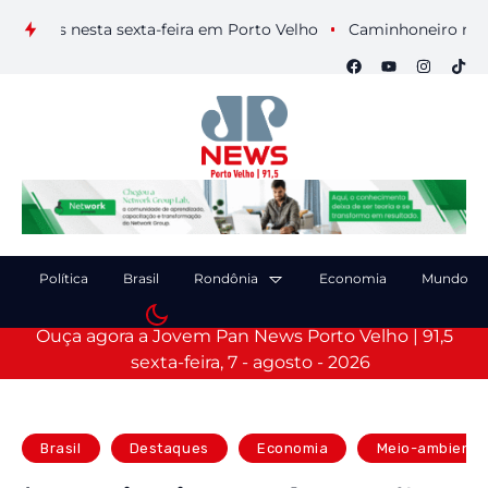
uais nesta sexta-feira em Porto Velho
Caminhoneiro morre ap
Política
Brasil
Rondônia
Economia
Mundo
Ouça agora a Jovem Pan News Porto Velho | 91,5
sexta-feira, 7 - agosto - 2026
Brasil
Destaques
Economia
Meio-ambiente