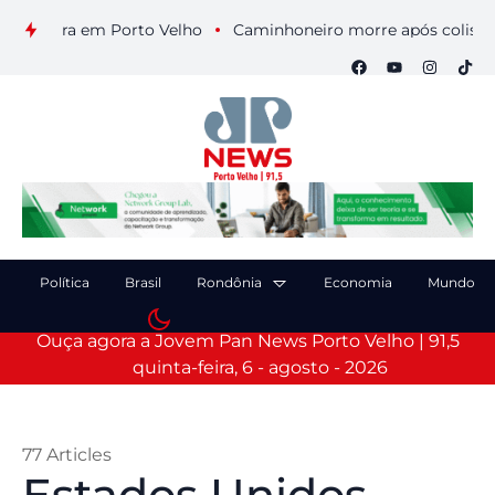
ira em Porto Velho
Caminhoneiro morre após colisão entre c
Política
Brasil
Rondônia
Economia
Mundo
Ouça agora a Jovem Pan News Porto Velho | 91,5
quinta-feira, 6 - agosto - 2026
77 Articles
Estados Unidos