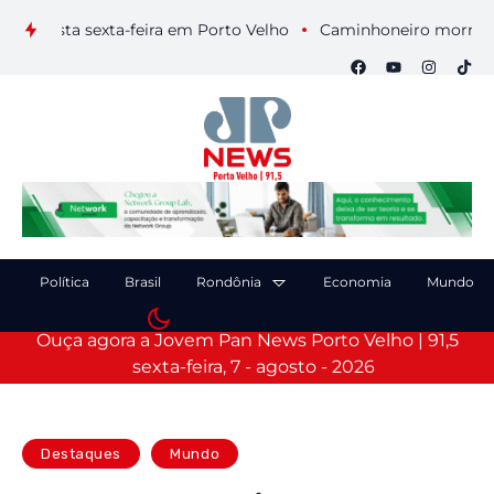
nesta sexta-feira em Porto Velho
Caminhoneiro morre após co
Política
Brasil
Rondônia
Economia
Mundo
Ouça agora a Jovem Pan News Porto Velho | 91,5
sexta-feira, 7 - agosto - 2026
Destaques
Mundo