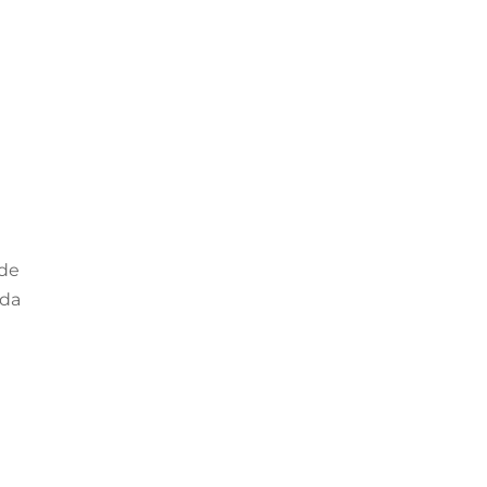
 de
 da