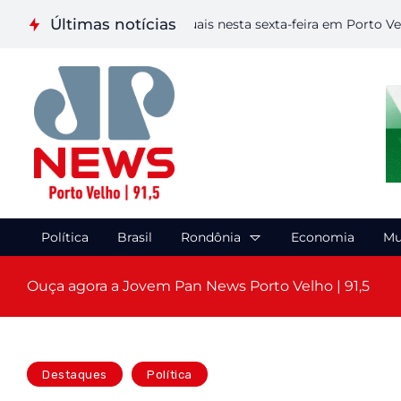
Últimas notícias
liza etapa de Artes Visuais nesta sexta-feira em Porto Velho
Política
Brasil
Rondônia
Economia
Mu
Ouça agora a Jovem Pan News Porto Velho | 91,5
Destaques
Política