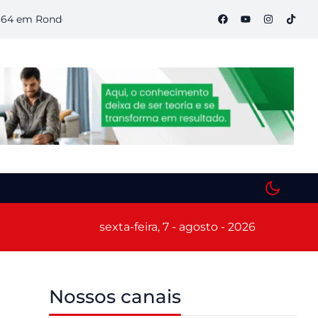
 Rondônia
Semana S do Comércio começa hoje em Porto Velh
sexta-feira, 7 - agosto - 2026
Nossos canais