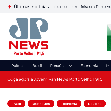
Últimas notícias
iza etapa de Artes Visuais nesta sexta-feira em Porto Velho
Política
Brasil
Rondônia
Economia
Mu
Ouça agora a Jovem Pan News Porto Velho | 91,5
Brasil
Destaques
Economia
Notícias