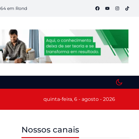
Rondônia
Semana S do Comércio começa hoje em Porto Velho
quinta-feira, 6 - agosto - 2026
Nossos canais