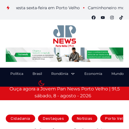
s nesta sexta-feira em Porto Velho
Caminhoneiro morre após
Política
Brasil
Rondônia
Economia
Mundo
Ouça agora a Jovem Pan News Porto Velho | 91,5
sábado, 8 - agosto - 2026
Cidadania
Destaques
Notícias
Porto Velho