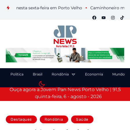
is nesta sexta-feira em Porto Velho
Caminhoneiro morre após
Política
Brasil
Rondônia
Economia
Mundo
Ouça agora a Jovem Pan News Porto Velho | 91,5
quinta-feira, 6 - agosto - 2026
Destaques
Rondônia
Saúde