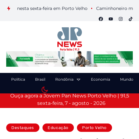
ais nesta sexta-feira em Porto Velho
Caminhoneiro morre apó
Política
Brasil
Rondônia
Economia
Mundo
Ouça agora a Jovem Pan News Porto Velho | 91,5
sexta-feira, 7 - agosto - 2026
Destaques
Educação
Porto Velho