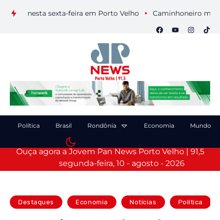
ais nesta sexta-feira em Porto Velho
Caminhoneiro morre apó
Política
Brasil
Rondônia
Economia
Mundo
Ouça agora a Jovem Pan News Porto Velho | 91,5
segunda-feira, 10 - agosto - 2026
Destaques
Economia
Notícias
Política