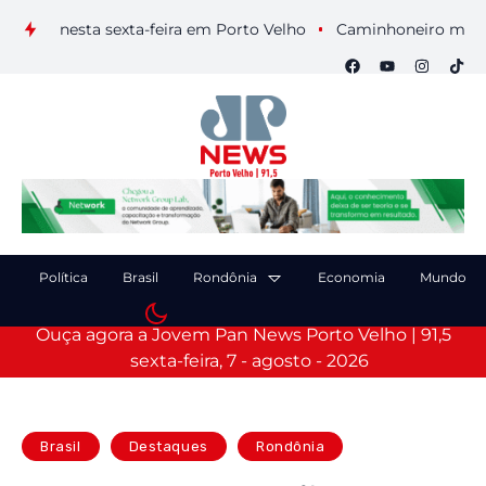
ais nesta sexta-feira em Porto Velho
Caminhoneiro morre apó
Política
Brasil
Rondônia
Economia
Mundo
Ouça agora a Jovem Pan News Porto Velho | 91,5
sexta-feira, 7 - agosto - 2026
Brasil
Destaques
Rondônia