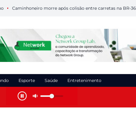
aminhoneiro morre após colisão entre carretas na BR-364 em 
ndo
Esporte
Saúde
Entretenimento