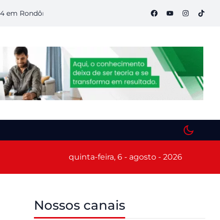
Rondônia
Semana S do Comércio começa hoje em Porto Velho 
quinta-feira, 6 - agosto - 2026
Nossos canais