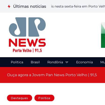
Últimas notícias
iza etapa de Artes Visuais nesta sexta-feira em Porto Velho
C
Política
Brasil
Rondônia
Economia
Mu
Ouça agora a Jovem Pan News Porto Velho | 91,5
Destaques
Política