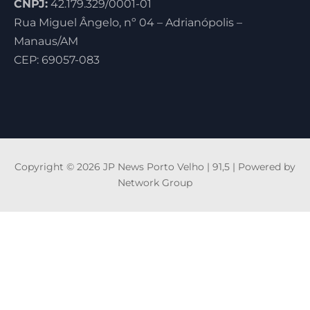
CNPJ:
42.179.329/0001-01
Rua Miguel Ângelo, nº 04 – Adrianópolis –
Manaus/AM
CEP: 69057-083
Copyright © 2026 JP News Porto Velho | 91,5 | Powered by
Network Group