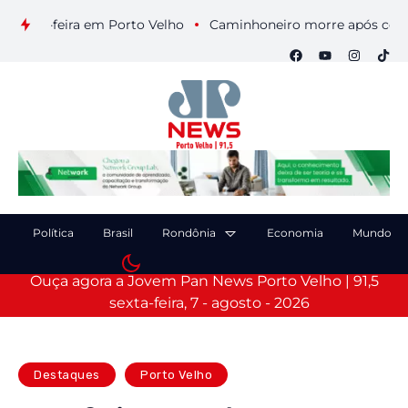
xta-feira em Porto Velho
Caminhoneiro morre após colisão e
Política
Brasil
Rondônia
Economia
Mundo
Ouça agora a Jovem Pan News Porto Velho | 91,5
sexta-feira, 7 - agosto - 2026
Destaques
Porto Velho