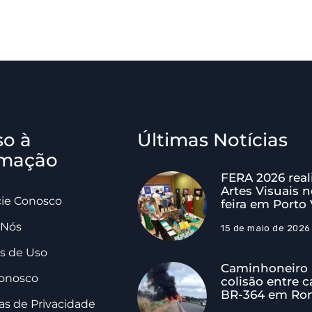
so à
Últimas Notícias
rmação
FERA 2026 real
Artes Visuais n
ie Conosco
feira em Porto
 Nós
15 de maio de 2026
s de Uso
Caminhoneiro 
Conosco
colisão entre c
BR-364 em Ro
cas de Privacidade