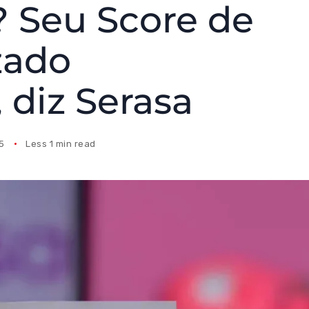
 Seu Score de
zado
 diz Serasa
25
Less 1 min read