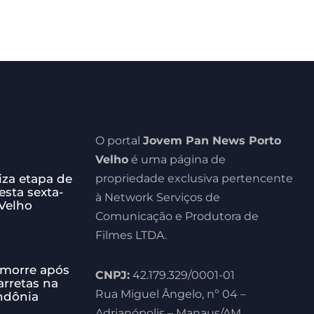
O portal
Jovem Pan News Porto
Velho
é uma página de
iza etapa de
propriedade exclusiva pertencente
esta sexta-
à Network Serviços de
 Velho
Comunicação e Produtora de
Filmes LTDA.
morre após
CNPJ:
42.179.329/0001-01
arretas na
Rua Miguel Ângelo, nº 04 –
ndônia
Adrianópolis – Manaus/AM