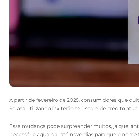
A partir de fevereiro de 2025, consumidores que qui
Serasa utilizando Pix terão seu score de crédito at
Essa mudança pode surpreender muitos, já que, an
necessário aguardar até nove dias para que o nome fo