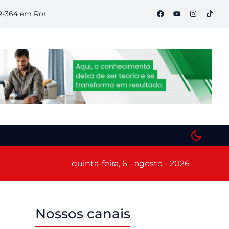
 em Rondônia
Semana S do Comércio começa hoje em Porto V
quinta-feira, 6 - agosto - 2026
Nossos canais