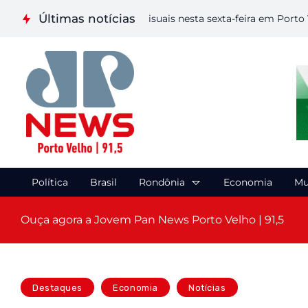
Últimas notícias
 realiza etapa de Artes Visuais nesta sexta-feira em Porto Velho
Política
Brasil
Rondônia
Economia
Mu
Ouça agora a Jovem Pan News Porto Velho | 91,5
Destaques
Economia
Notícias