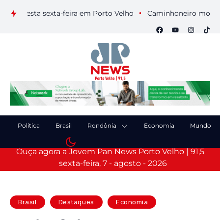
 nesta sexta-feira em Porto Velho
Caminhoneiro morre após 
Política
Brasil
Rondônia
Economia
Mundo
Ouça agora a Jovem Pan News Porto Velho | 91,5
sexta-feira, 7 - agosto - 2026
Brasil
Destaques
Economia