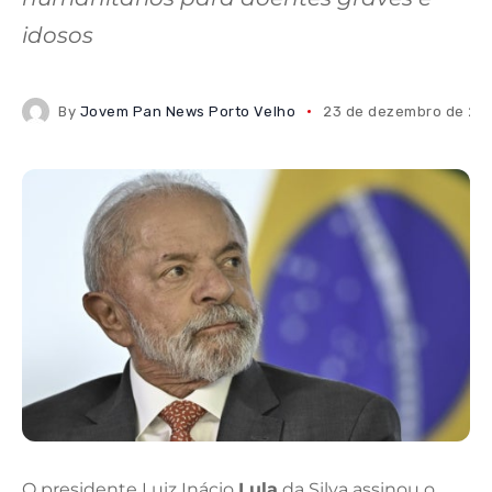
idosos
By
Jovem Pan News Porto Velho
23 de dezembro de 20
O presidente Luiz Inácio
Lula
da Silva assinou o