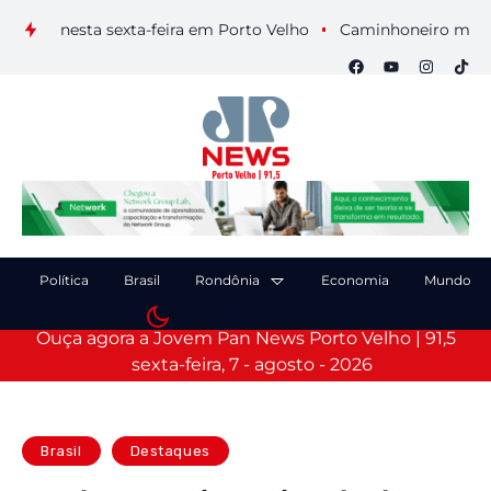
is nesta sexta-feira em Porto Velho
Caminhoneiro morre após
Política
Brasil
Rondônia
Economia
Mundo
Ouça agora a Jovem Pan News Porto Velho | 91,5
sexta-feira, 7 - agosto - 2026
Brasil
Destaques