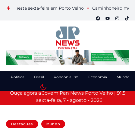
s nesta sexta-feira em Porto Velho
Caminhoneiro morre após
Política
Brasil
Rondônia
Economia
Mundo
Ouça agora a Jovem Pan News Porto Velho | 91,5
sexta-feira, 7 - agosto - 2026
Destaques
Mundo