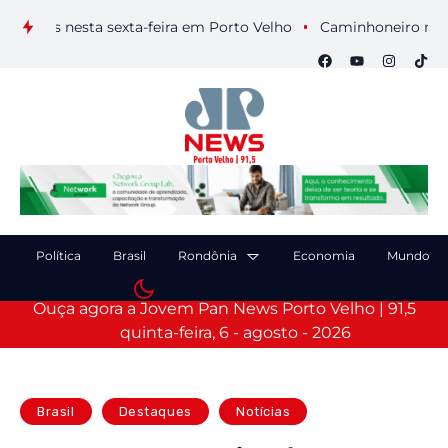
uais nesta sexta-feira em Porto Velho
Caminhoneiro morre ap
Política
Brasil
Rondônia
Economia
Mundo
Ouça agora a Jovem Pan News Porto Velho | 91,5
quinta-feira, 6 - agosto - 2026
Brasil
Destaques
Notícias