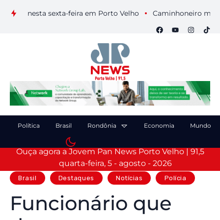
is nesta sexta-feira em Porto Velho
Caminhoneiro morre após
Política
Brasil
Rondônia
Economia
Mundo
Ouça agora a Jovem Pan News Porto Velho | 91,5
quarta-feira, 5 - agosto - 2026
Brasil
Destaques
Notícias
Polícia
Funcionário que