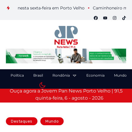
ais nesta sexta-feira em Porto Velho
Caminhoneiro morre apó
Política
Brasil
Rondônia
Economia
Mundo
Ouça agora a Jovem Pan News Porto Velho | 91,5
quinta-feira, 6 - agosto - 2026
Destaques
Mundo