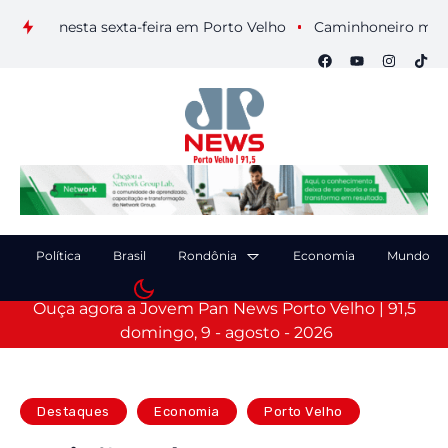
ais nesta sexta-feira em Porto Velho
Caminhoneiro morre apó
Política
Brasil
Rondônia
Economia
Mundo
Ouça agora a Jovem Pan News Porto Velho | 91,5
domingo, 9 - agosto - 2026
Destaques
Economia
Porto Velho