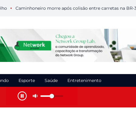
aminhoneiro morre após colisão entre carretas na BR-364 em 
ndo
Esporte
Saúde
Entretenimento