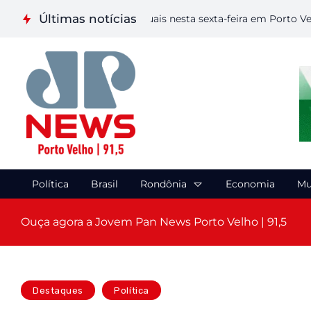
Últimas notícias
iza etapa de Artes Visuais nesta sexta-feira em Porto Velho
C
Política
Brasil
Rondônia
Economia
Mu
Ouça agora a Jovem Pan News Porto Velho | 91,5
Destaques
Política