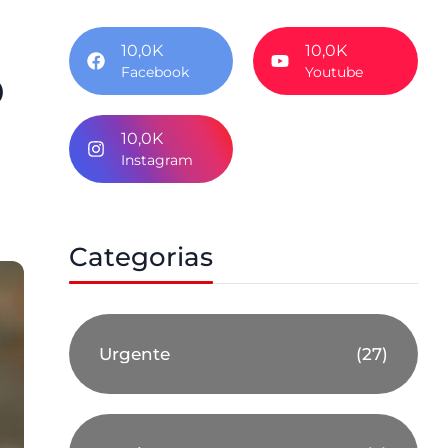
10,0K
10,0K
o
Facebook
Youtube
10,0K
Instagram
Categorias
Urgente
(27)