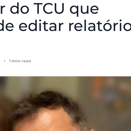
or do TCU que
e editar relatóri
1
1 mins read