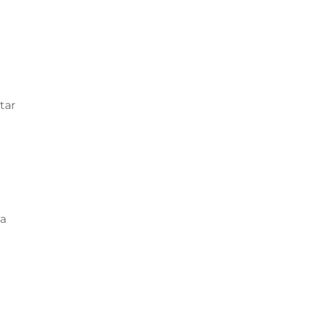
tar
e
na