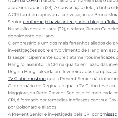
A
CPI da Covid
marcou nesta quinta-feira (23) o de
a próxima quarta (29). A convocação dele já tinha si
A CPI também aprovou a convocação de Bruna Mora
Senior,
conforme já havia antecipado o blog da Julia 
Na sessão desta quarta (22), o relator, Renan Calhe
depoimento de Hang.
O empresário é um dos mais ferrenhos aliados do pre
investigações sobre envolvimento de Hang em esq
falsas,principalmente sobre tratamentos ineficazes c
Hang foi assunto na CPI na quarta em razão das inve
Regina Hang, falecida em fevereiro após complicaçõe
TV Globo mostrou
que a Prevent Senior não informo
O prontuário de Regina, ao qual a TV Globo teve aces
Maggiore, da Rede Prevent Senior, e foi medicada c
CPI, é formado por remédios ineficazes contra a Co
por Bolsonaro e aliados.
A Prevent Senior é investigada pela CPI por
omissão 