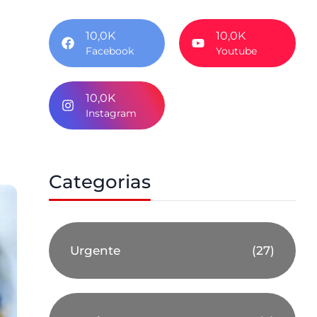
10,0K
10,0K
Facebook
Youtube
10,0K
Instagram
Categorias
Urgente
(27)