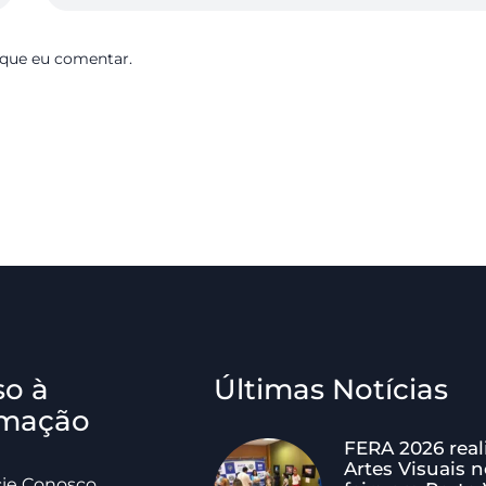
 que eu comentar.
so à
Últimas Notícias
rmação
FERA 2026 real
Artes Visuais n
ie Conosco