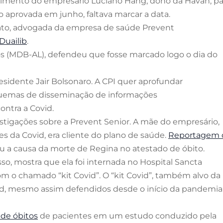
poimento do empresário Luciano Hang, dono da Havan, pa
do aprovada em junho, faltava marcar a data.
to, advogada da empresa de saúde Prevent
Duailib
.
iros (MDB-AL), defendeu que fosse marcado logo o dia do
sidente Jair Bolsonaro. A CPI quer aprofundar
uemas de disseminação de informações
ontra a Covid.
stigações sobre a Prevent Senior. A mãe do empresário,
s da Covid, era cliente do plano de saúde.
Reportagem 
u a causa da morte de Regina no atestado de óbito.
so, mostra que ela foi internada no Hospital Sancta
om o chamado “kit Covid”. O “kit Covid”, também alvo da
vid, mesmo assim defendidos desde o início da pandemia
de óbitos
de pacientes em um estudo conduzido pela