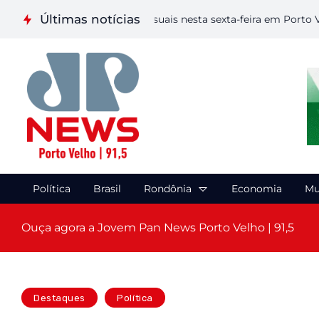
Últimas notícias
aliza etapa de Artes Visuais nesta sexta-feira em Porto Velho
Política
Brasil
Rondônia
Economia
Mu
Ouça agora a Jovem Pan News Porto Velho | 91,5
Destaques
Política