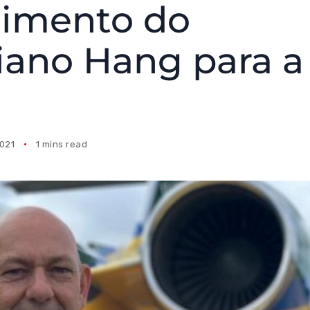
oimento do
iano Hang para a
021
1 mins read