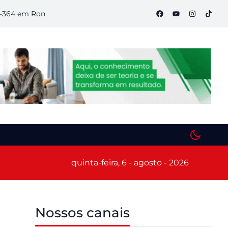
m Rondônia
Semana S do Comércio começa hoje em Porto Velh
quinta-feira, 6 - agosto - 2026
Nossos canais