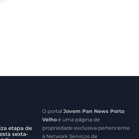
O portal
Jovem Pan News Porto
Velho
é uma página de
iza etapa de
propriedade exclusiva pertencente
esta sexta-
à Network Serviços de