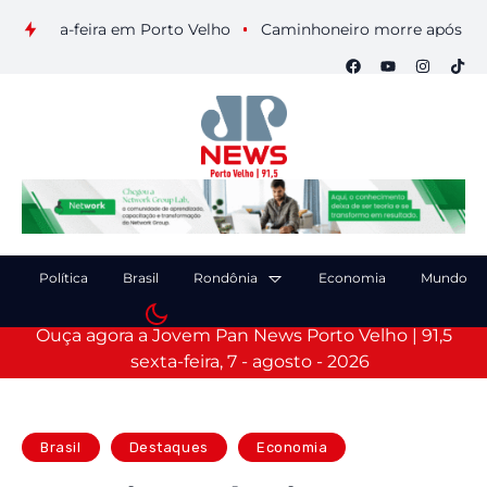
sexta-feira em Porto Velho
Caminhoneiro morre após colisão
Política
Brasil
Rondônia
Economia
Mundo
Ouça agora a Jovem Pan News Porto Velho | 91,5
sexta-feira, 7 - agosto - 2026
Brasil
Destaques
Economia