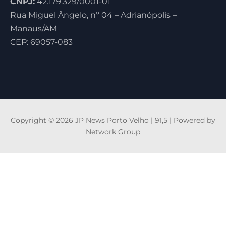
CNPJ:
42.179.329/0001-01
Rua Miguel Ângelo, nº 04 – Adrianópolis –
Manaus/AM
CEP: 69057-083
Copyright © 2026 JP News Porto Velho | 91,5 | Powered by
Network Group