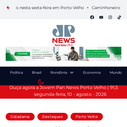
uais nesta sexta-feira em Porto Velho
Caminhoneiro morre ap
Política
Brasil
Rondônia
Economia
Mundo
Ouça agora a Jovem Pan News Porto Velho | 91,5
segunda-feira, 10 - agosto - 2026
Cidadania
Destaques
Porto Velho