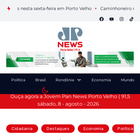
uais nesta sexta-feira em Porto Velho
Caminhoneiro morre ap
Política
Brasil
Rondônia
Economia
Mundo
Ouça agora a Jovem Pan News Porto Velho | 91,5
sábado, 8 - agosto - 2026
Cidadania
Destaques
Economia
Política