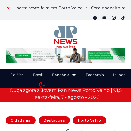
ais nesta sexta-feira em Porto Velho
Caminhoneiro morre apó
Política
Brasil
Rondônia
Economia
Mundo
Ouça agora a Jovem Pan News Porto Velho | 91,5
sexta-feira, 7 - agosto - 2026
Cidadania
Destaques
Porto Velho