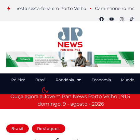
s nesta sexta-feira em Porto Velho
Caminhoneiro morre após 
Política
Brasil
Rondônia
Economia
Mundo
Ouça agora a Jovem Pan News Porto Velho | 91,5
domingo, 9 - agosto - 2026
Brasil
Destaques