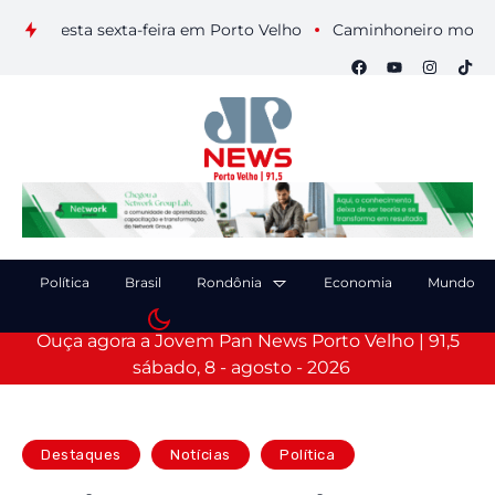
is nesta sexta-feira em Porto Velho
Caminhoneiro morre após
Política
Brasil
Rondônia
Economia
Mundo
Ouça agora a Jovem Pan News Porto Velho | 91,5
sábado, 8 - agosto - 2026
Destaques
Notícias
Política