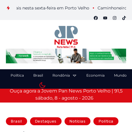
isuais nesta sexta-feira em Porto Velho
Caminhoneiro morre 
Política
Brasil
Rondônia
Economia
Mundo
Ouça agora a Jovem Pan News Porto Velho | 91,5
sábado, 8 - agosto - 2026
Brasil
Destaques
Notícias
Política