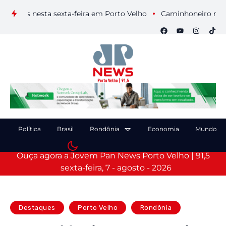
suais nesta sexta-feira em Porto Velho
Caminhoneiro morre a
Política
Brasil
Rondônia
Economia
Mundo
Ouça agora a Jovem Pan News Porto Velho | 91,5
sexta-feira, 7 - agosto - 2026
Destaques
Porto Velho
Rondônia