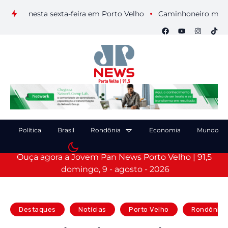
is nesta sexta-feira em Porto Velho
Caminhoneiro morre após
Política
Brasil
Rondônia
Economia
Mundo
Ouça agora a Jovem Pan News Porto Velho | 91,5
domingo, 9 - agosto - 2026
Destaques
Notícias
Porto Velho
Rondônia