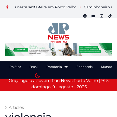
uais nesta sexta-feira em Porto Velho
Caminhoneiro morre ap
Política
Brasil
Rondônia
Economia
Mundo
Ouça agora a Jovem Pan News Porto Velho | 91,5
domingo, 9 - agosto - 2026
2 Articles
violencia