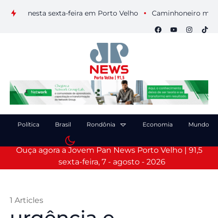
uais nesta sexta-feira em Porto Velho
Caminhoneiro morre ap
Política
Brasil
Rondônia
Economia
Mundo
Ouça agora a Jovem Pan News Porto Velho | 91,5
sexta-feira, 7 - agosto - 2026
1 Articles
urgência e