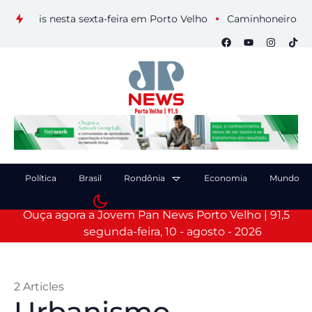
uais nesta sexta-feira em Porto Velho
Caminhoneiro morre ap
Política
Brasil
Rondônia
Economia
Mundo
Ouça agora a Jovem Pan News Porto Velho | 91,5
segunda-feira, 10 - agosto - 2026
2 Articles
Urbanismo