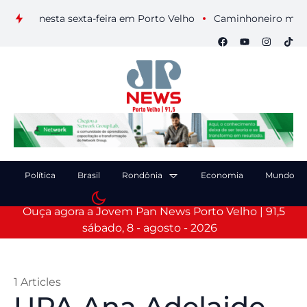
ais nesta sexta-feira em Porto Velho
Caminhoneiro morre apó
Política
Brasil
Rondônia
Economia
Mundo
Ouça agora a Jovem Pan News Porto Velho | 91,5
sábado, 8 - agosto - 2026
1 Articles
UPA Ana Adelaide