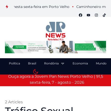
s nesta sexta-feira em Porto Velho
Caminhoneiro morre após 
Política
Brasil
Rondônia
Economia
Mundo
Ouça agora a Jovem Pan News Porto Velho | 91,5
sexta-feira, 7 - agosto - 2026
2 Articles
Tráfico Sexual