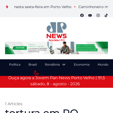
ais nesta sexta-feira em Porto Velho
Caminhoneiro morre apó
Política
Brasil
Rondônia
Economia
Mundo
Ouça agora a Jovem Pan News Porto Velho | 91,5
sábado, 8 - agosto - 2026
1 Articles
tortura em RO