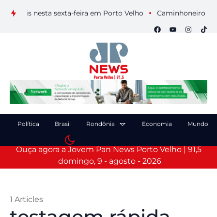
suais nesta sexta-feira em Porto Velho
Caminhoneiro morre a
Política
Brasil
Rondônia
Economia
Mundo
Ouça agora a Jovem Pan News Porto Velho | 91,5
domingo, 9 - agosto - 2026
1 Articles
testagem rápida