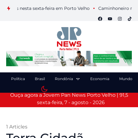
suais nesta sexta-feira em Porto Velho
Caminhoneiro morre ap
Política
Brasil
Rondônia
Economia
Mundo
Ouça agora a Jovem Pan News Porto Velho | 91,5
sexta-feira, 7 - agosto - 2026
1 Articles
Terra Cidadã