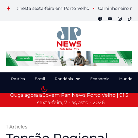
uais nesta sexta-feira em Porto Velho
Caminhoneiro morre ap
Política
Brasil
Rondônia
Economia
Mundo
Ouça agora a Jovem Pan News Porto Velho | 91,5
sexta-feira, 7 - agosto - 2026
1 Articles
Tensão Regional