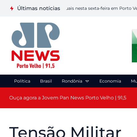
Últimas notícias
ealiza etapa de Artes Visuais nesta sexta-feira em Porto Velho
Política
Brasil
Rondônia
Economia
Mu
Ouça agora a Jovem Pan News Porto Velho | 91,5
Tensão Militar