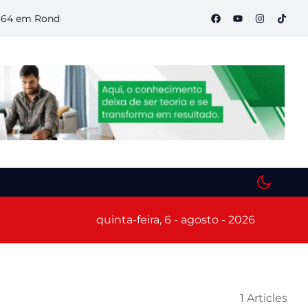
m Rondônia
Semana S do Comércio começa hoje em Porto Vel
quinta-feira, 6 - agosto - 2026
1 Articles