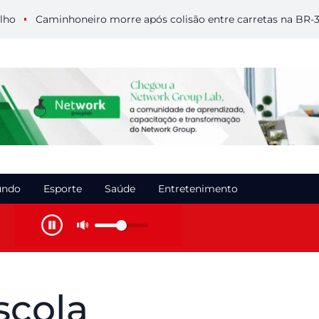
Caminhoneiro morre após colisão entre carretas na BR-364 e
ndo
Esporte
Saúde
Entretenimento
scola