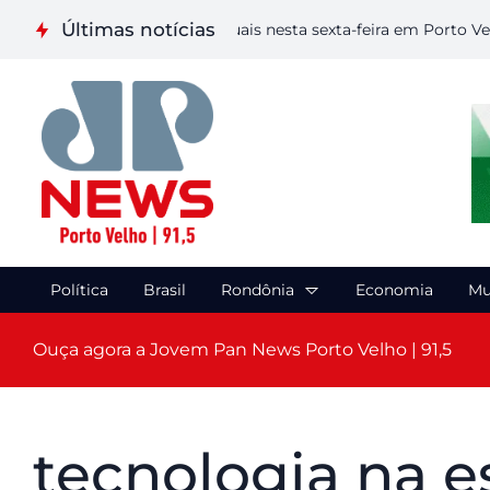
Últimas notícias
aliza etapa de Artes Visuais nesta sexta-feira em Porto Velho
Política
Brasil
Rondônia
Economia
Mu
Ouça agora a Jovem Pan News Porto Velho | 91,5
tecnologia na e