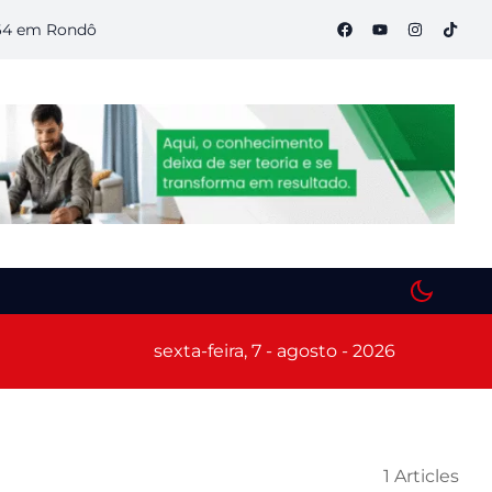
m Rondônia
Semana S do Comércio começa hoje em Porto Velh
sexta-feira, 7 - agosto - 2026
1 Articles