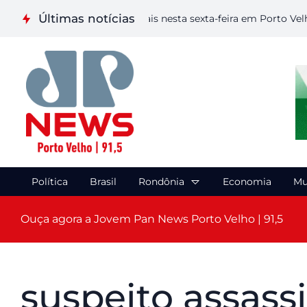
Últimas notícias
aliza etapa de Artes Visuais nesta sexta-feira em Porto Velho
Política
Brasil
Rondônia
Economia
Mu
Ouça agora a Jovem Pan News Porto Velho | 91,5
suspeito assassi