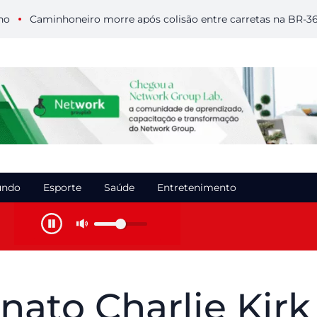
Caminhoneiro morre após colisão entre carretas na BR-364 e
ndo
Esporte
Saúde
Entretenimento
nato Charlie Kirk