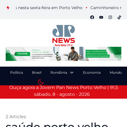
uais nesta sexta-feira em Porto Velho
Caminhoneiro morre ap
Política
Brasil
Rondônia
Economia
Mundo
Ouça agora a Jovem Pan News Porto Velho | 91,5
sábado, 8 - agosto - 2026
2 Articles
saúde porto velho