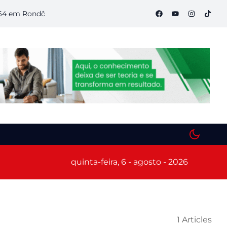
m Rondônia
Semana S do Comércio começa hoje em Porto Velh
quinta-feira, 6 - agosto - 2026
1 Articles