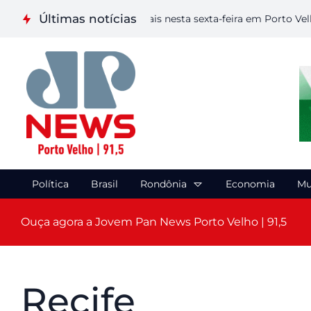
Últimas notícias
liza etapa de Artes Visuais nesta sexta-feira em Porto Velho
Política
Brasil
Rondônia
Economia
Mu
Ouça agora a Jovem Pan News Porto Velho | 91,5
Recife