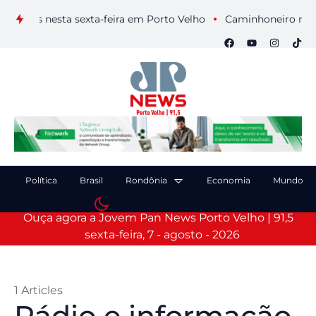
uais nesta sexta-feira em Porto Velho
Caminhoneiro morre ap
Política
Brasil
Rondônia
Economia
Mundo
Ouça agora a Jovem Pan News Porto Velho | 91,5
sexta-feira, 7 - agosto - 2026
1 Articles
Rádio e informação