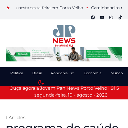
suais nesta sexta-feira em Porto Velho
Caminhoneiro morre a
Política
Brasil
Rondônia
Economia
Mundo
Ouça agora a Jovem Pan News Porto Velho | 91,5
segunda-feira, 10 - agosto - 2026
1 Articles
programa de saúde